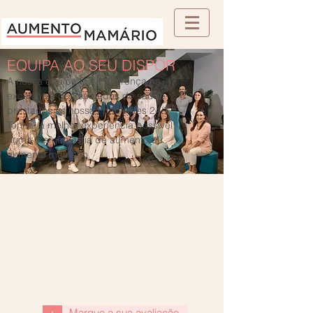
EQUIPA AO SEU DISPOR
A nossa equipa faz a diferença na
excelência dos cuidados de saúde
prestados às nossas pacientes 24/7.
Tenha a melhor experiência possível
numa mamoplastia de aumento ou
aumento mamário.
+
Marque a sua avaliação