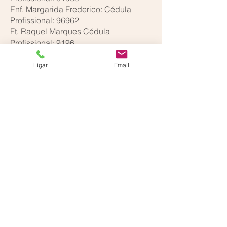
Enf. Margarida Frederico: Cédula
Profissional: 96962
Ft. Raquel Marques Cédula
Profissional: 9196
Ft. Vanessa Antunes: Cédula
Profissional: 4096
Ligar
Email
Ft. Ana Lisboa: Cédula Profissional:
10447
Ft. Joana da Ponte: Cédula
Profissional: 4385
Nt. Andreia Castro: Cédula
Profissional: 2494N
Horário de Funcionamento
Seg - Sex:
09:00 - 19:00
Rua António de Saldanha 67
1400-015
Lisboa, Portugal